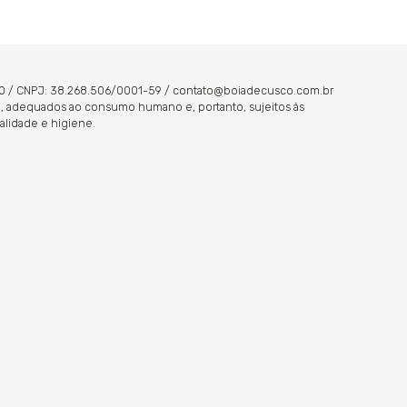
5000 / CNPJ: 38.268.506/0001-59 / contato@boiadecusco.com.br
eja, adequados ao consumo humano e, portanto, sujeitos às
alidade e higiene.