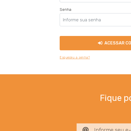
Senha
ACESSAR C
Esqueceu a senha?
Fique p