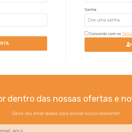
Senha
temo
Concordo com os
ONTA
or dentro das nossas ofertas e no
Deixe seu email abaixo para assinar nossa newsletter