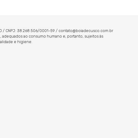
5000 / CNPJ: 38.268.506/0001-59 / contato@boiadecusco.com.br
eja, adequados ao consumo humano e, portanto, sujeitos às
alidade e higiene.