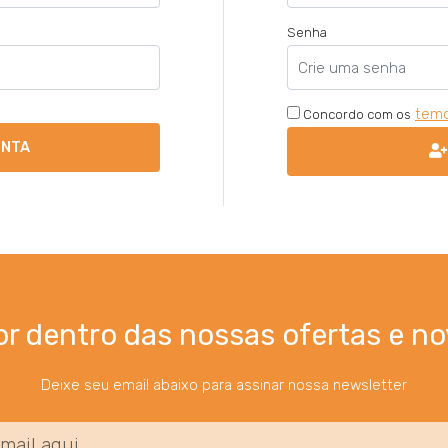
Senha
temo
Concordo com os
ONTA
or dentro das nossas ofertas e no
Deixe seu email abaixo para assinar nossa newsletter