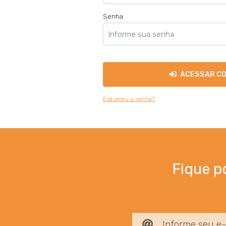
Senha
ACESSAR C
Esqueceu a senha?
Fique p